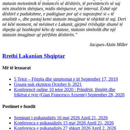
statusin metonimik të instancës së dëshirës, të persistencës së saj
nën zinxhirin shënjues, midis shënjuesve, në interval. Është një
dëshirë e padukshme, e padëgjuar por që e supozojmë si « të
analistit », dhe pastaj kemi statusin imagjinar të objektit të saj. Deri
në këtë moment, në mësimet e Lakanit, gjejmë rrëshqitje shumë të
shpejta që bashkojnë këto dy statuse, statusin simbolik dhe një
statusin imagjinar që përfshin dëshirën.”
Jacques-Alain Miller
Rrethi Lakanian Shqiptar
Më të lexuarat
5 Tetor – Fëmija dhe simptomat e tij
September 17, 2019
Gruaja nuk ekziston
October 6, 2021
Konferencë online 10 tetor 2020 : Prindërit, fëmijët dhe
frikërat e tyre (Gian Francesco Arzente)
September 28, 2020
Postimet e fundit
Seminari i psikanalizës 16 maj 2026
April 21, 2026
Konferenca e psikanalizës 15 maj 2026
April 21, 2026
Konferenca e psikanalizës 27 shkurt 2026
April 2, 2026