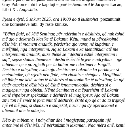
Guy Poblome mbi tre kapitujt e parë të
Seminarit
të Jacques Lacan,
Libri X :
Angështia.
Pjesa e dytë, 5 shkurt 2025, ora 19:00 do ti kushtohet
prezantimit
dhe komenteve mbi dy raste klinike.
“Bëhet fjalë, në këtë Seminar, për ndërtimin e dëshirës, që nuk është
më ajo e doktrinës klasike të Lakanit. Këtu, mund ta përcaktojmë
dëshirën si moment analitik, përderisa ajo varet, në kuptimin e
mirëfilltë, nga interpretimi. Aq sa Lakani e ka identifikuar atë me
interpretimin analitik, duke thënë se “dëshira është interpretimi i
saj”, sepse statusi themelor i dëshirës është të jetë e ndrydhur – një
mbiemër që e po zgjedh për ta lidhur me ndërtimet e Frojdit.
Dëshira e ndrydhur, është ajo dëshirë që Lakani e ka përkthyer si
metonimike, që rrjedh nën fjalë, nën zinxhirin shënjues. Megjithatë,
në lidhje me këtë status të dëshirës si metonimike të ndrydhur, ka një
tjetër aspekt të dëshirës që është fenomenologjik: dëshira si e
magjepsur nga objekti. Nëntë Seminaret e mëparshëm të Lakanit
kanë shpalosur spektaklin e dëshirës së magjepsur. Ajo që Lakani
zhvillon në emër të formimit të dëshirës, është ajo që ai do ta trajtojë
një vit më pas, si shkakun e subjektit, nisur nga dy operacionet e
alienimit dhe të ndarjes.
Këto dy mbiemra, i ndrydhur dhe i magjepsur, paraqesin një
antonimë të dëshirës, në përkufizimin lakanian. Nga njëra anë, kemi