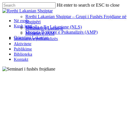
Skip
Hit enter to search or ESC to close
to
Close
main
Search
Rrethi Lakanian Shqiptar – Grupi i Fushës Frojdiane në
content
Menu
Në rreth
Shqipëri
Kush jemi
Shkolla e Re Lakaniane (NLS)
Seminaret e Lacan-it
Shoqata Botërore e Psikanalizës (AMP)
Mësimet e JAM
Orientimi Lakanian
Seminaret e psikanalizës
Aktivitete
Publikime
Biblioteka
Kontakt
Seminaret e psikanalizës
Seminari i fushës frojdiane