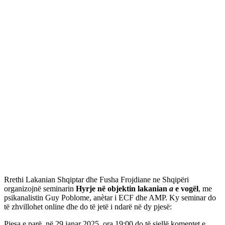
Rrethi Lakanian Shqiptar dhe Fusha Frojdiane ne Shqipëri
organizojnë seminarin
Hyrje në objektin lakanian
a
e vogël
, me
psikanalistin Guy Poblome, anètar i ECF dhe AMP. Ky seminar do
të zhvillohet online dhe do të jetë i ndarë në dy pjesë:
Pjesa e parë, në 29 janar 2025, ora 19:00 do të sjellë komentet e