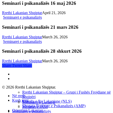
Seminari i psikanalizës 16 maj 2026
Rrethi Lakanian Shqiptar
April 21, 2026
Seminaret e psikanalizës
Seminari i psikanalizës 21 mars 2026
Rrethi Lakanian Shqiptar
March 26, 2026
Seminaret e psikanalizës
Seminari i psikanalizës 28 shkurt 2026
Rrethi Lakanian Shqiptar
March 26, 2026
Share
Tweet
Share
phone
email
© 2026 Rrethi Lakanian Shqiptar.
Rrethi Lakanian Shqiptar – Grupi i Fushës Frojdiane në
Close
Në rreth
Shqipëri
Menu
Kush jemi
Shkolla e Re Lakaniane (NLS)
Seminaret e Lacan-it
Shoqata Botërore e Psikanalizës (AMP)
Mësimet e JAM
Orientimi Lakanian
Seminaret e psikanalizës