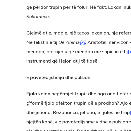
që përdor trupin për të folur. Në fakt, Lakani n
Shkrimeve
.
Gjejmë atje, madje, një
topos
lakanian, një refer
Në tekstin e tij
De Anima
[x]
, Aristoteli nënvizon
mendon, por njeriu që mendon me shpirtin e tij
[
instrumenti që i lejon atij të flasë.
E pavetëdijshmja dhe pulsioni
Fjala kalon nëpërmjet trupit dhe nga ana tjetër
ç’formë fjala afekton trupin që e prodhon? Ajo 
dhe jehona. Rezonanca, jehona, e fjalës në trup
njëjtën kohë, « e pavetëdijshme » dhe « pulsion 