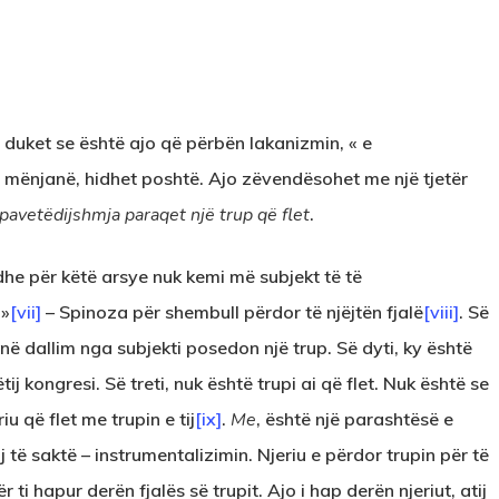
që duket se është ajo që përbën lakanizmin, « e
et mënjanë, hidhet poshtë. Ajo zëvendësohet me një tjetër
 pavetëdijshmja paraqet një trup që flet
.
 dhe për këtë arsye nuk kemi më subjekt të të
 »
[vii]
– Spinoza për shembull përdor të njëjtën fjalë
[viii]
. Së
 në dallim nga subjekti posedon një trup. Së dyti, ky është
ëtij kongresi. Së treti, nuk është trupi ai që flet. Nuk është se
iu që flet me trupin e tij
[ix]
.
Me
, është një parashtësë e
aj të saktë – instrumentalizimin. Njeriu e përdor trupin për të
r ti hapur derën fjalës së trupit. Ajo i hap derën njeriut, atij