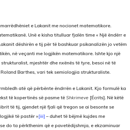
e marrëdhëniet e Lakanit me nocionet matematikore.
tematikanë. Unë e kisha titulluar fjalën time « Një ëndërr e
 Lakanit dëshirën e tij për të bashkuar psikanalizën jo vetëm
ikën, në veçanti me logjikën matematikore. Ishte kjo një
 strukturalist, mjeshtër dhe nxënës të tyre, besoi në të
 Roland Barthes, vari tek semiologjia strukturaliste.
përmbledh atë që përbënte ëndrrën e Lakanit. Kjo formulë ka
tekst të kopertinës së pasme të
Shkrimeve
[Écrits]. Në këtë
ibrit të tij, gjendet një fjali që tregon se ai besonte se
logjikë të pastër »
[iii]
– duhet të bëjmë kujdes me
nëse do ta përkthenim që e pavetëdijshmja, e ekzaminuar