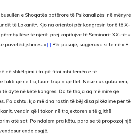
, busullën e Shoqatës botërore të Psikanalizës, në mënyrë
fundit të Lakanit*. Kjo na orientoi për kongresin tonë të X-
ali përmbyllëse të njërit prej kapitujve të Seminarit XX-të: «
i të pavetëdijshmes. »
[i]
Për pasojë, sugjerova si temë « E
 që shkëlqimi i trupit fitoi mbi temën e të
shte fakti që ne trajtuam trupin që flet. Nëse nuk gabohem,
n të dytë në këtë kongres. Do të thoja aq më mirë që
s. Po ashtu, kjo më dha rastin të bëj disa pikëzime për të
kanit, vendin që i takon në trajektoren e të gjithë
rim atë sot. Po ndalem pra këtu, para se të propozoj një
ë vendosur ende asgjë.