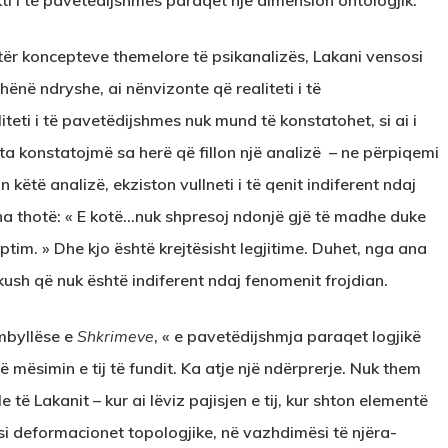
ekti i të pavetëdijshmes paraqet një dimension ontologjik.
atër koncepteve themelore të psikanalizës, Lakani vensosi
Thënë ndryshe, ai nënvizonte që realiteti i të
liteti i të pavetëdijshmes nuk mund të konstatohet, si ai i
 ta konstatojmë sa herë që fillon një analizë – ne përpiqemi
n këtë analizë, ekziston vullneti i të qenit indiferent ndaj
na thotë: « E kotë…nuk shpresoj ndonjë gjë të madhe duke
ptim. » Dhe kjo është krejtësisht legjitime. Duhet, nga ana
dikush që nuk është indiferent ndaj fenomenit frojdian.
mbyllëse e
Shkrimeve
, « e pavetëdijshmja paraqet logjikë
ë mësimin e tij të fundit. Ka atje një ndërprerje. Nuk them
të Lakanit – kur ai lëviz pajisjen e tij, kur shton elementë
si deformacionet topologjike, në vazhdimësi të njëra-