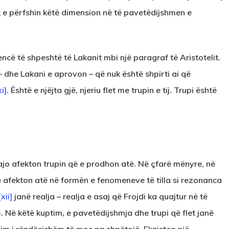
uk e përfshin këtë dimension në të pavetëdijshmen e
encë të shpeshtë të Lakanit mbi një paragraf të Aristotelit.
 – dhe Lakani e aprovon – që nuk është shpirti ai që
xi]
. Është e njëjta gjë, njeriu flet me trupin e tij. Trupi është
 ajo afekton trupin që e prodhon atë. Në çfarë mënyre, në
e afekton atë në formën e fenomeneve të tilla si rezonanca
[xii]
janë realja – realja e asaj që Frojdi ka quajtur në të
». Në këtë kuptim, e pavetëdijshmja dhe trupi që flet janë