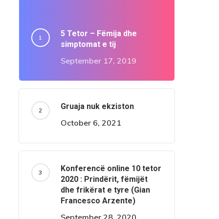
5 Tetor – Fëmija dhe
simptomat e tij
September 17, 2019
Gruaja nuk ekziston
October 6, 2021
Konferencë online 10 tetor
2020 : Prindërit, fëmijët
dhe frikërat e tyre (Gian
Francesco Arzente)
September 28, 2020