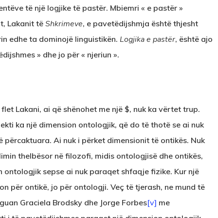
ntëve të një logjike të pastër. Mbiemri « e pastër »
t, Lakanit të
Shkrimeve
, e pavetëdijshmja është thjesht
rrin edhe ta dominojë linguistikën.
Logjika e pastër
, është ajo
dijshmes » dhe jo për « njeriun ».
n flet Lakani, ai që shënohet me një $, nuk ka vërtet trup.
jekti ka një dimension ontologjik, që do të thotë se ai nuk
të përcaktuara. Ai nuk i përket dimensionit të ontikës. Nuk
imin thelbësor në filozofi, midis ontologjisë dhe ontikës,
n ontologjik sepse ai nuk paraqet shfaqje fizike. Kur një
n për ontikë, jo për ontologji. Veç të tjerash, ne mund të
treguan Graciela Brodsky dhe Jorge Forbes
[v]
me