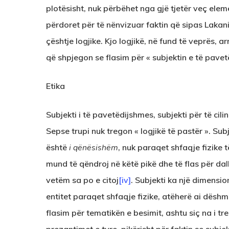
plotësisht, nuk përbëhet nga gjë tjetër veç eleme
përdoret për të nënvizuar faktin që sipas Lakani
çështje logjike. Kjo logjikë, në fund të veprës, a
që shpjegon se flasim për « subjektin e të pavetë
Etika
Subjekti i të pavetëdijshmes, subjekti për të cili
Sepse trupi nuk tregon « logjikë të pastër ». Sub
është
i qënësish
ëm
, nuk paraqet shfaqje fizike 
mund të qëndroj në këtë pikë dhe të flas për dall
vetëm sa po e citoj
[iv]
. Subjekti ka një dimensio
entitet paraqet shfaqje fizike, atëherë ai dëshmo
flasim për tematikën e besimit, ashtu siç na i 