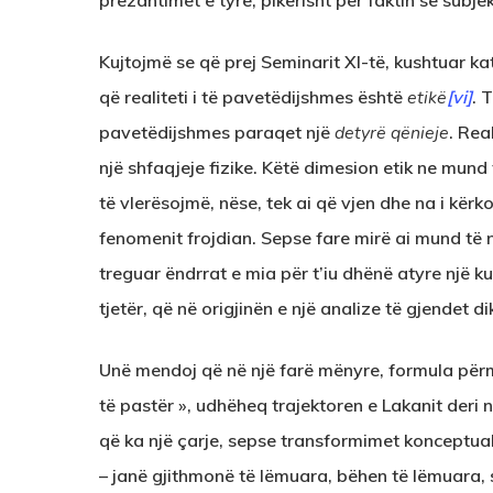
prezantimet e tyre, pikërisht për faktin se subj
Kujtojmë se që prej Seminarit XI-të, kushtuar k
që realiteti i të pavetëdijshmes është
etikë
[vi]
. 
pavetëdijshmes paraqet një
detyrë qënieje
. Rea
një shfaqjeje fizike. Këtë dimesion etik ne mund
të vlerësojmë, nëse, tek ai që vjen dhe na i kërko
fenomenit frojdian. Sepse fare mirë ai mund të 
treguar ëndrrat e mia për t’iu dhënë atyre një ku
tjetër, që në origjinën e një analize të gjendet 
Unë mendoj që në një farë mënyre, formula për
të pastër », udhëheq trajektoren e Lakanit deri n
që ka një çarje, sepse transformimet konceptuale 
– janë gjithmonë të lëmuara, bëhen të lëmuara, 