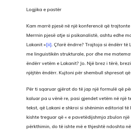
Logjika e pastër
Kam marrë pjesë në një konferencë që trajtont
Merrnin pjesë atje si psikanalistë, ashtu edhe ma
Lakanit »
[ii]
. Çfarë ëndrre? Trajtoja si ëndërr të
me linguistikën strukturale, por dhe me matemat
ëndërr vetëm e Lakanit? Jo. Një brez i tërë, brezi
njëjtën ëndërr. Kujtoni për shembull shpresat që
Për ti sqaruar gjërat do të jap një formulë që 
kaluar pa u vënë re, pasi gjendet vetëm në një 
tekst, që Lakani e shkroi si shënimin editorial të l
kishte treguar që « e pavetëdijshmja zbulon një 
përkthimin, do të ishte më e thjeshtë ndoshta 