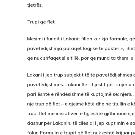
tjetrës.
Trupi që flet
Mësimi i fundit i Lakanit fillon kur kjo formulë, 
pavetëdijshmja paraqet logjikë të pastër », lih
që nuk shfaqet si e tillë, por që mund ta them:
e
Lakani i jep trup subjektit të të pavetëdijshmes
pavetëdijshmes. Lakani flet thjesht për « njeriun
pari është e rëndësishme të kuptojmë se: njeriu,
një trup që flet – e gjejmë këtë dhe në titullin e k
trupi flet me inisiativën e tij, është gjithmonë njer
dashur për Lakanin, të cilës ai i jep kuptimin e s
folur. Formula e trupit që flet nuk është krijuar pë