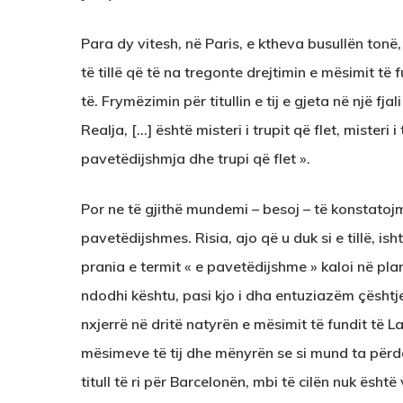
Para dy vitesh, në Paris, e ktheva busullën tonë
të tillë që të na tregonte drejtimin e mësimit të 
të. Frymëzimin për titullin e tij e gjeta në një fj
Realja, […] është misteri i trupit që flet, misteri 
pavetëdijshmja dhe trupi që flet ».
Por ne të gjithë mundemi – besoj – të konstatojmë
pavetëdijshmes. Risia, ajo që u duk si e tillë, i
prania e termit « e pavetëdijshme » kaloi në pla
ndodhi kështu, pasi kjo i dha entuziazëm çështje
nxjerrë në dritë natyrën e mësimit të fundit të La
mësimeve të tij dhe mënyrën se si mund ta përdo
titull të ri për Barcelonën, mbi të cilën nuk ësht