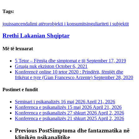
Tags:
jouissance
ndalimi atëror
objekti i konsumit
singuliariteti i subjektit
Rrethi Lakanian Shqiptar
Më të lexuarat
5 Tetor – Fëmija dhe simptomat e tij
September 17, 2019
Gruaja nuk ekziston
October 6, 2021
Konferencë online 10 tetor 2020 : Prindërit, fëmijët dhe
frikërat e tyre (Gian Francesco Arzente)
September 28, 2020
Postimet e fundit
Seminari i psikanalizës 16 maj 2026
April 21, 2026
Konferenca e psikanalizës 15 maj 2026
April 21, 2026
Konferenca e psikanalizës 27 shkurt 2026
April 2, 2026
Konferenca e psikanalizës 21 shkurt 2025
April 2, 2026
Previous Post
Simptoma dhe fantazmatika në
klinikën psikanalitike