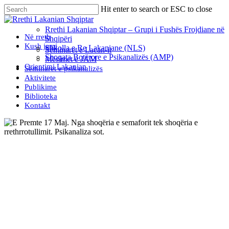
Skip
Hit enter to search or ESC to close
to
Close
main
Search
Rrethi Lakanian Shqiptar – Grupi i Fushës Frojdiane në
content
Menu
Në rreth
Shqipëri
Kush jemi
Shkolla e Re Lakaniane (NLS)
Seminaret e Lacan-it
Shoqata Botërore e Psikanalizës (AMP)
Mësimet e JAM
Orientimi Lakanian
Seminaret e psikanalizës
Aktivitete
Publikime
Biblioteka
Kontakt
Aktivitete
E Premte 17 Maj. Nga shoqëria
e semaforit tek shoqëria e
rrethrrotullimit. Psikanaliza
sot.