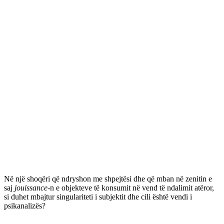
Në një shoqëri që ndryshon me shpejtësi dhe që mban në zenitin e
saj
jouissance-
n e objekteve të konsumit në vend të ndalimit atëror,
si duhet mbajtur singulariteti i subjektit dhe cili është vendi i
psikanalizës?