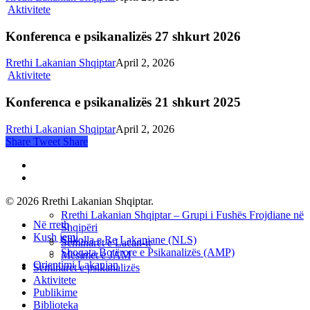
Aktivitete
Konferenca e psikanalizës 27 shkurt 2026
Rrethi Lakanian Shqiptar
April 2, 2026
Aktivitete
Konferenca e psikanalizës 21 shkurt 2025
Rrethi Lakanian Shqiptar
April 2, 2026
Share
Tweet
Share
phone
email
© 2026 Rrethi Lakanian Shqiptar.
Rrethi Lakanian Shqiptar – Grupi i Fushës Frojdiane në
Close
Në rreth
Shqipëri
Menu
Kush jemi
Shkolla e Re Lakaniane (NLS)
Seminaret e Lacan-it
Shoqata Botërore e Psikanalizës (AMP)
Mësimet e JAM
Orientimi Lakanian
Seminaret e psikanalizës
Aktivitete
Publikime
Biblioteka