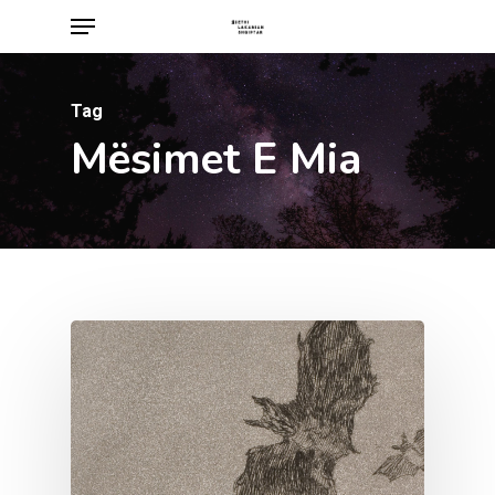
Menu
Skip
to
main
Tag
content
Mësimet E Mia