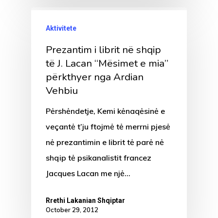
Aktivitete
Prezantim i librit në shqip
të J. Lacan “Mësimet e mia”
përkthyer nga Ardian
Vehbiu
Pėrshėndetje, Kemi kėnaqėsinė e
veçantė t’ju ftojmė tė merrni pjesė
nė prezantimin e librit tė parė nė
shqip tė psikanalistit francez
Jacques Lacan me njė…
Rrethi Lakanian Shqiptar
October 29, 2012