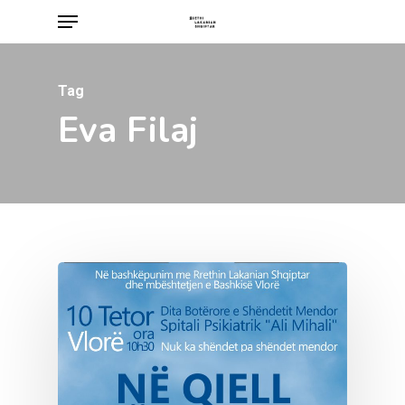
Menu
Skip
to
main
Tag
content
Eva Filaj