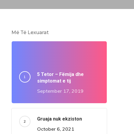
Më Të Lexuarat
5 Tetor – Fëmija dhe
simptomat e tij
September 17, 2019
Gruaja nuk ekziston
October 6, 2021