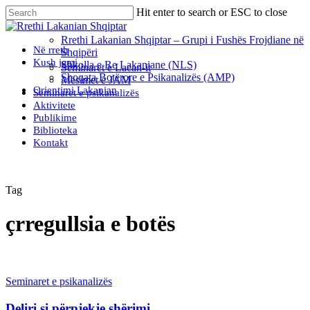
Skip
Hit enter to search or ESC to close
to
Close
main
Search
Rrethi Lakanian Shqiptar – Grupi i Fushës Frojdiane në
content
Menu
Në rreth
Shqipëri
Kush jemi
Shkolla e Re Lakaniane (NLS)
Seminaret e Lacan-it
Shoqata Botërore e Psikanalizës (AMP)
Mësimet e JAM
Orientimi Lakanian
Seminaret e psikanalizës
Aktivitete
Publikime
Biblioteka
Kontakt
Tag
çrregullsia e botës
Seminaret e psikanalizës
Deliri si përpjekje shërimi