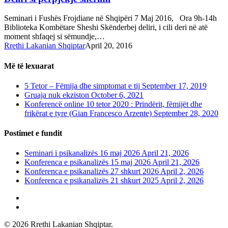
Seminari i Fushës Frojdiane në Shqipëri 7 Maj 2016, Ora 9h-14h
Biblioteka Kombëtare Sheshi Skënderbej deliri, i cili deri në atë
moment shfaqej si sëmundje,…
Rrethi Lakanian Shqiptar
April 20, 2016
Më të lexuarat
5 Tetor – Fëmija dhe simptomat e tij
September 17, 2019
Gruaja nuk ekziston
October 6, 2021
Konferencë online 10 tetor 2020 : Prindërit, fëmijët dhe
frikërat e tyre (Gian Francesco Arzente)
September 28, 2020
Postimet e fundit
Seminari i psikanalizës 16 maj 2026
April 21, 2026
Konferenca e psikanalizës 15 maj 2026
April 21, 2026
Konferenca e psikanalizës 27 shkurt 2026
April 2, 2026
Konferenca e psikanalizës 21 shkurt 2025
April 2, 2026
phone
email
© 2026 Rrethi Lakanian Shqiptar.