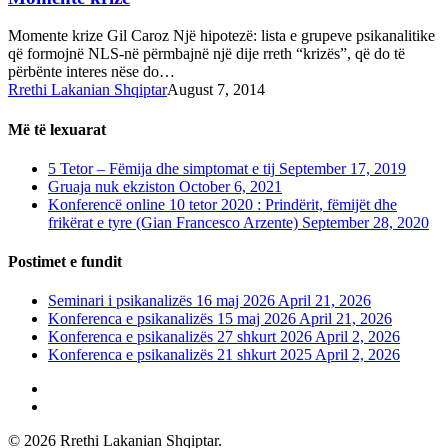
Momente krize Gil Caroz Një hipotezë: lista e grupeve psikanalitike
që formojnë NLS-në përmbajnë një dije rreth “krizës”, që do të
përbënte interes nëse do…
Rrethi Lakanian Shqiptar
August 7, 2014
Më të lexuarat
5 Tetor – Fëmija dhe simptomat e tij
September 17, 2019
Gruaja nuk ekziston
October 6, 2021
Konferencë online 10 tetor 2020 : Prindërit, fëmijët dhe
frikërat e tyre (Gian Francesco Arzente)
September 28, 2020
Postimet e fundit
Seminari i psikanalizës 16 maj 2026
April 21, 2026
Konferenca e psikanalizës 15 maj 2026
April 21, 2026
Konferenca e psikanalizës 27 shkurt 2026
April 2, 2026
Konferenca e psikanalizës 21 shkurt 2025
April 2, 2026
phone
email
© 2026 Rrethi Lakanian Shqiptar.