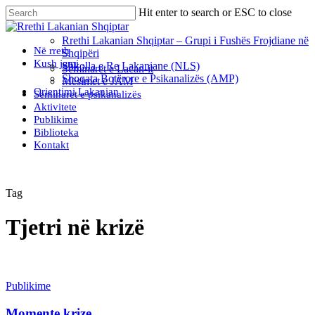
Skip
Hit enter to search or ESC to close
to
Close
main
Search
Rrethi Lakanian Shqiptar – Grupi i Fushës Frojdiane në
content
Menu
Në rreth
Shqipëri
Kush jemi
Shkolla e Re Lakaniane (NLS)
Seminaret e Lacan-it
Shoqata Botërore e Psikanalizës (AMP)
Mësimet e JAM
Orientimi Lakanian
Seminaret e psikanalizës
Aktivitete
Publikime
Biblioteka
Kontakt
Tag
Tjetri në krizë
Publikime
Momente krize