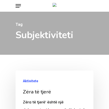
Menu
Skip
to
main
Tag
content
Subjektiviteti
Aktivitete
Zëra të tjerë
Zëra të tjerë‘ është një