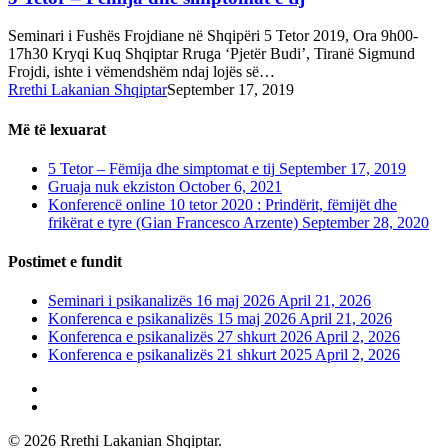
Seminari i Fushës Frojdiane në Shqipëri 5 Tetor 2019, Ora 9h00-
17h30 Kryqi Kuq Shqiptar Rruga ‘Pjetër Budi’, Tiranë Sigmund
Frojdi, ishte i vëmendshëm ndaj lojës së…
Rrethi Lakanian Shqiptar
September 17, 2019
Më të lexuarat
5 Tetor – Fëmija dhe simptomat e tij
September 17, 2019
Gruaja nuk ekziston
October 6, 2021
Konferencë online 10 tetor 2020 : Prindërit, fëmijët dhe
frikërat e tyre (Gian Francesco Arzente)
September 28, 2020
Postimet e fundit
Seminari i psikanalizës 16 maj 2026
April 21, 2026
Konferenca e psikanalizës 15 maj 2026
April 21, 2026
Konferenca e psikanalizës 27 shkurt 2026
April 2, 2026
Konferenca e psikanalizës 21 shkurt 2025
April 2, 2026
phone
email
© 2026 Rrethi Lakanian Shqiptar.