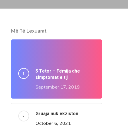
Më Të Lexuarat
5 Tetor – Fëmija dhe
simptomat e tij
September 17, 2019
Gruaja nuk ekziston
October 6, 2021