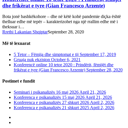
dhe frikërat e tyre (Gian Francesco Arzente)
Bota jonë bashkëkohore – dhe në këtë kohë pandemie diçka është
thelluar edhe më tepër – karakterizohet nga një rrallim edhe më i
theksuar i…
Rrethi Lakanian Shqiptar
September 28, 2020
Më të lexuarat
5 Tetor – Fëmija dhe simptomat e tij
September 17, 2019
Gruaja nuk ekziston
October 6, 2021
Konferencë online 10 tetor 2020 : Prindërit, fëmijët dhe
frikërat e tyre (Gian Francesco Arzente)
September 28, 2020
Postimet e fundit
Seminari i psikanalizës 16 maj 2026
April 21, 2026
Konferenca e psikanalizës 15 maj 2026
April 21, 2026
Konferenca e psikanalizës 27 shkurt 2026
April 2, 2026
Konferenca e psikanalizës 21 shkurt 2025
April 2, 2026
phone
email