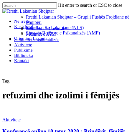
Skip
Hit enter to search or ESC to close
to
Close
main
Search
Rrethi Lakanian Shqiptar – Grupi i Fushës Frojdiane në
content
Menu
Në rreth
Shqipëri
Kush jemi
Shkolla e Re Lakaniane (NLS)
Seminaret e Lacan-it
Shoqata Botërore e Psikanalizës (AMP)
Mësimet e JAM
Orientimi Lakanian
Seminaret e psikanalizës
Aktivitete
Publikime
Biblioteka
Kontakt
Tag
refuzimi dhe izolimi i fëmijës
Aktivitete
Konferencë online 10 tetor 2020 : Prindërit, fëmijët