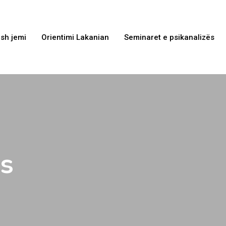
sh jemi
Orientimi Lakanian
Seminaret e psikanalizës
es