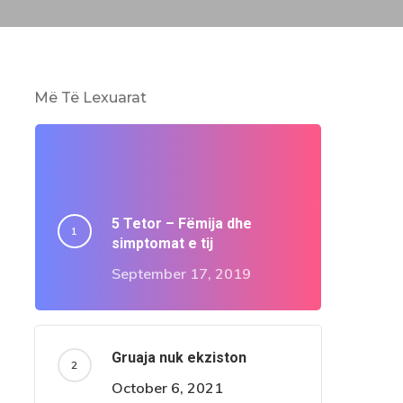
Më Të Lexuarat
5 Tetor – Fëmija dhe
simptomat e tij
September 17, 2019
Gruaja nuk ekziston
October 6, 2021