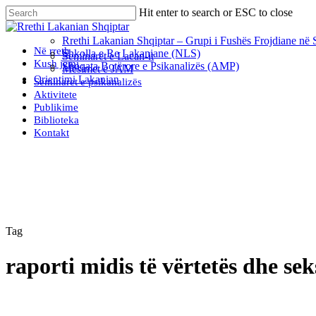
Skip
Hit enter to search or ESC to close
to
Close
main
Search
Rrethi Lakanian Shqiptar – Grupi i Fushës Frojdiane në 
content
Menu
Në rreth
Shkolla e Re Lakaniane (NLS)
Seminaret e Lacan-it
Kush jemi
Shoqata Botërore e Psikanalizës (AMP)
Mësimet e JAM
Orientimi Lakanian
Seminaret e psikanalizës
Aktivitete
Publikime
Biblioteka
Kontakt
Tag
raporti midis të vërtetës dhe sek