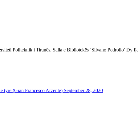
eti Politeknik i Tiranës, Salla e Bibliotekës ‘Silvano Pedrollo’ Dy fjalë
t e tyre (Gian Francesco Arzente)
September 28, 2020