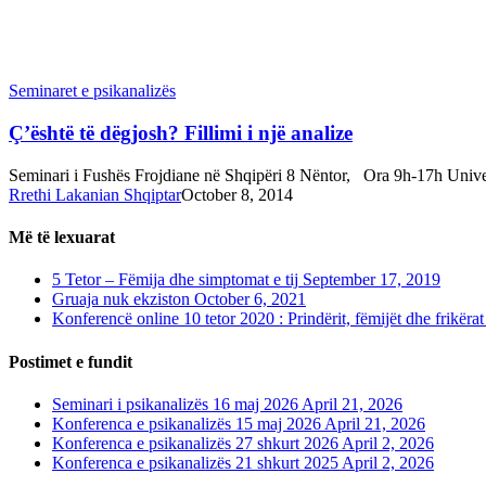
Seminaret e psikanalizës
Ç’është të dëgjosh? Fillimi i një analize
Seminari i Fushës Frojdiane në Shqipëri 8 Nëntor, Ora 9h-17h Universit
Rrethi Lakanian Shqiptar
October 8, 2014
Më të lexuarat
5 Tetor – Fëmija dhe simptomat e tij
September 17, 2019
Gruaja nuk ekziston
October 6, 2021
Konferencë online 10 tetor 2020 : Prindërit, fëmijët dhe frikëra
Postimet e fundit
Seminari i psikanalizës 16 maj 2026
April 21, 2026
Konferenca e psikanalizës 15 maj 2026
April 21, 2026
Konferenca e psikanalizës 27 shkurt 2026
April 2, 2026
Konferenca e psikanalizës 21 shkurt 2025
April 2, 2026