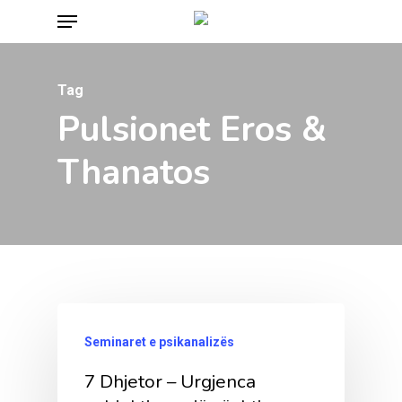
Menu
Skip
to
main
Tag
content
Pulsionet Eros &
Thanatos
Seminaret e psikanalizës
7 Dhjetor – Urgjenca