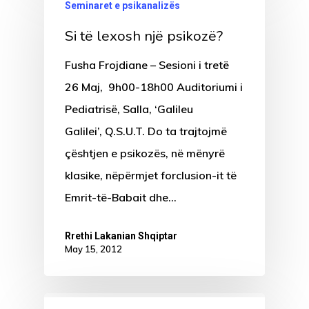
Seminaret e psikanalizës
Si të lexosh një psikozë?
Fusha Frojdiane – Sesioni i tretë
26 Maj, 9h00-18h00 Auditoriumi i
Pediatrisë, Salla, ‘Galileu
Galilei’, Q.S.U.T. Do ta trajtojmë
çështjen e psikozës, në mënyrë
klasike, nëpërmjet forclusion-it të
Emrit-të-Babait dhe…
Rrethi Lakanian Shqiptar
May 15, 2012