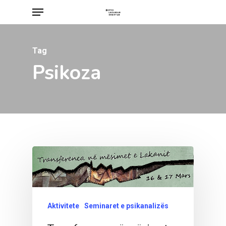
Menu
Skip
to
main
Tag
content
Psikoza
Aktivitete
Seminaret e psikanalizës