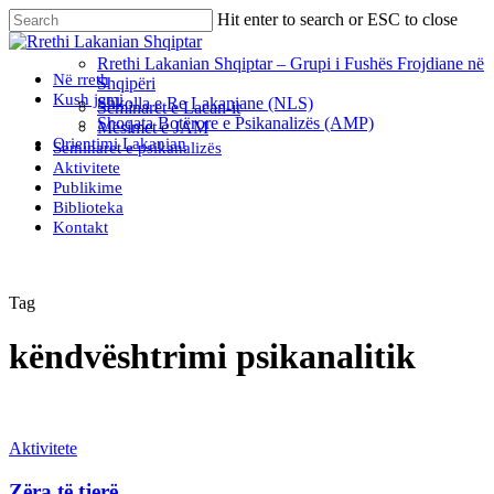
Skip
Hit enter to search or ESC to close
to
Close
main
Search
Rrethi Lakanian Shqiptar – Grupi i Fushës Frojdiane në
content
Menu
Në rreth
Shqipëri
Kush jemi
Shkolla e Re Lakaniane (NLS)
Seminaret e Lacan-it
Shoqata Botërore e Psikanalizës (AMP)
Mësimet e JAM
Orientimi Lakanian
Seminaret e psikanalizës
Aktivitete
Publikime
Biblioteka
Kontakt
Tag
këndvështrimi psikanalitik
Aktivitete
Zëra të tjerë