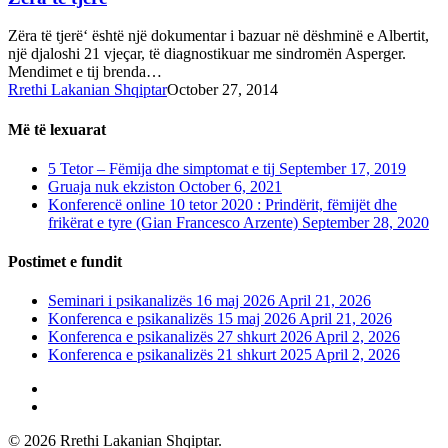
Zëra të tjerë‘ është një dokumentar i bazuar në dëshminë e Albertit,
një djaloshi 21 vjeçar, të diagnostikuar me sindromën Asperger.
Mendimet e tij brenda…
Rrethi Lakanian Shqiptar
October 27, 2014
Më të lexuarat
5 Tetor – Fëmija dhe simptomat e tij
September 17, 2019
Gruaja nuk ekziston
October 6, 2021
Konferencë online 10 tetor 2020 : Prindërit, fëmijët dhe
frikërat e tyre (Gian Francesco Arzente)
September 28, 2020
Postimet e fundit
Seminari i psikanalizës 16 maj 2026
April 21, 2026
Konferenca e psikanalizës 15 maj 2026
April 21, 2026
Konferenca e psikanalizës 27 shkurt 2026
April 2, 2026
Konferenca e psikanalizës 21 shkurt 2025
April 2, 2026
phone
email
© 2026 Rrethi Lakanian Shqiptar.