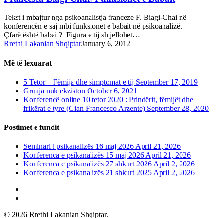
Tekst i mbajtur nga psikoanalistja franceze F. Biagi-Chai në
konferencën e saj mbi funksionet e babait në psikoanalizë.
Çfarë është babai ? Figura e tij shtjellohet…
Rrethi Lakanian Shqiptar
January 6, 2012
Më të lexuarat
5 Tetor – Fëmija dhe simptomat e tij
September 17, 2019
Gruaja nuk ekziston
October 6, 2021
Konferencë online 10 tetor 2020 : Prindërit, fëmijët dhe
frikërat e tyre (Gian Francesco Arzente)
September 28, 2020
Postimet e fundit
Seminari i psikanalizës 16 maj 2026
April 21, 2026
Konferenca e psikanalizës 15 maj 2026
April 21, 2026
Konferenca e psikanalizës 27 shkurt 2026
April 2, 2026
Konferenca e psikanalizës 21 shkurt 2025
April 2, 2026
phone
email
© 2026 Rrethi Lakanian Shqiptar.