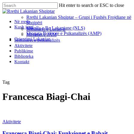
Skip
Hit enter to search or ESC to close
to
Close
main
Search
Rrethi Lakanian Shqiptar – Grupi i Fushës Frojdiane në
content
Menu
Në rreth
Shqipëri
Kush jemi
Shkolla e Re Lakaniane (NLS)
Seminaret e Lacan-it
Shoqata Botërore e Psikanalizës (AMP)
Mësimet e JAM
Orientimi Lakanian
Seminaret e psikanalizës
Aktivitete
Publikime
Biblioteka
Kontakt
Tag
Francesca Biagi-Chai
Aktivitete
Francesca Biagi-Chai: Funksionet e Babait