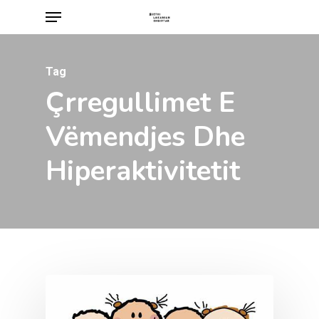
Menu
Skip
to
main
Tag
content
Çrregullimet E
Vëmendjes Dhe
Hiperaktivitetit