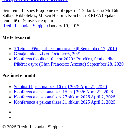
Seminari i Fushës Frojdiane në Shqipëri 14 Shkurt, Ora 9h-16h
Salla e Bibliotekës, Muzeu Historik Kombëtar KRIZA! Fjala e
rendit të ditës ose siç e quan…
Rrethi Lakanian Shqiptar
January 19, 2015
Më të lexuarat
5 Tetor – Fëmija dhe simptomat e tij
September 17, 2019
Gruaja nuk ekziston
October 6, 2021
Konferencë online 10 tetor 2020 : Prindërit, fëmijët dhe
frikërat e tyre (Gian Francesco Arzente)
September 28, 2020
Postimet e fundit
Seminari i psikanalizës 16 maj 2026
April 21, 2026
Konferenca e psikanalizës 15 maj 2026
April 21, 2026
Konferenca e psikanalizës 27 shkurt 2026
April 2, 2026
Konferenca e psikanalizës 21 shkurt 2025
April 2, 2026
phone
email
© 2026 Rrethi Lakanian Shqiptar.