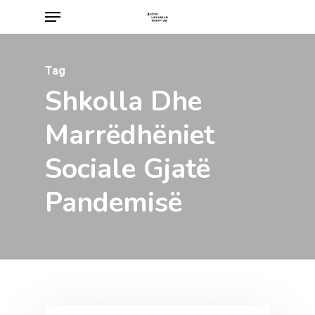
Menu
Skip
to
main
Tag
content
Shkolla Dhe
Marrëdhëniet
Sociale Gjatë
Pandemisë