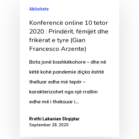
Aktivitete
Konferencë online 10 tetor
2020 : Prindërit, fëmijët dhe
frikërat e tyre (Gian
Francesco Arzente)
Bota jonë bashkëkohore – dhe në
këtë kohë pandemie diçka është
thelluar edhe më tepër –
karakterizohet nga një rrallim
edhe më i theksuar i…
Rrethi Lakanian Shqiptar
September 28, 2020