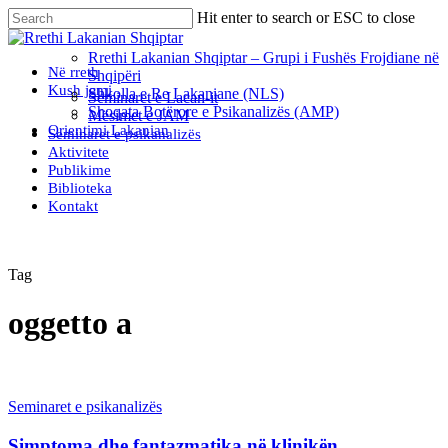
Skip
Hit enter to search or ESC to close
to
Close
main
Search
Rrethi Lakanian Shqiptar – Grupi i Fushës Frojdiane në
content
Menu
Në rreth
Shqipëri
Kush jemi
Shkolla e Re Lakaniane (NLS)
Seminaret e Lacan-it
Shoqata Botërore e Psikanalizës (AMP)
Mësimet e JAM
Orientimi Lakanian
Seminaret e psikanalizës
Aktivitete
Publikime
Biblioteka
Kontakt
Tag
oggetto a
Seminaret e psikanalizës
Simptoma dhe fantazmatika në klinikën