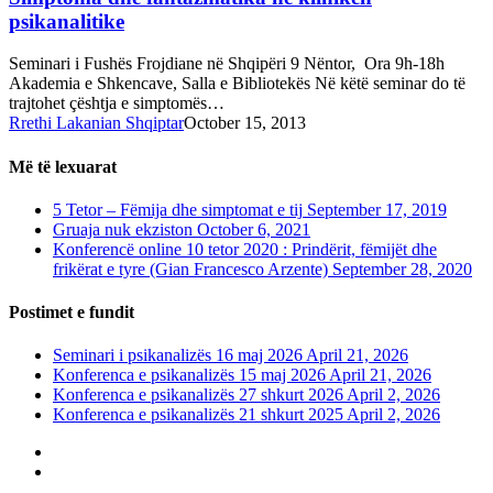
psikanalitike
Seminari i Fushës Frojdiane në Shqipëri 9 Nëntor, Ora 9h-18h
Akademia e Shkencave, Salla e Bibliotekës Në këtë seminar do të
trajtohet çështja e simptomës…
Rrethi Lakanian Shqiptar
October 15, 2013
Më të lexuarat
5 Tetor – Fëmija dhe simptomat e tij
September 17, 2019
Gruaja nuk ekziston
October 6, 2021
Konferencë online 10 tetor 2020 : Prindërit, fëmijët dhe
frikërat e tyre (Gian Francesco Arzente)
September 28, 2020
Postimet e fundit
Seminari i psikanalizës 16 maj 2026
April 21, 2026
Konferenca e psikanalizës 15 maj 2026
April 21, 2026
Konferenca e psikanalizës 27 shkurt 2026
April 2, 2026
Konferenca e psikanalizës 21 shkurt 2025
April 2, 2026
phone
email